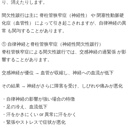
り、消えたりします。
間欠性跛行は主に 脊柱管狭窄症（神経性） や 閉塞性動脈硬
化症（血管性） によって引き起こされますが、自律神経の異
常 も関与することがあります。
① 自律神経と脊柱管狭窄症（神経性間欠性跛行）
脊柱管狭窄症による間欠性跛行では、交感神経の過緊張 が影
響することがあります。
交感神経が優位 → 血管が収縮し、神経への血流が低下
その結果 → 神経がさらに障害を受け、しびれや痛みが悪化
・自律神経の影響が強い場合の特徴
・足の冷え、血流低下
・汗をかきにくい or 異常に汗をかく
・緊張やストレスで症状が悪化