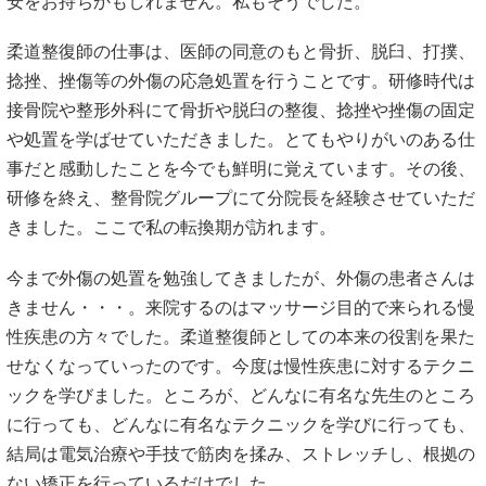
安をお持ちかもしれません。私もそうでした。
柔道整復師の仕事は、医師の同意のもと骨折、脱臼、打撲、
捻挫、挫傷等の外傷の応急処置を行うことです。研修時代は
接骨院や整形外科にて骨折や脱臼の整復、捻挫や挫傷の固定
や処置を学ばせていただきました。とてもやりがいのある仕
事だと感動したことを今でも鮮明に覚えています。その後、
研修を終え、整骨院グループにて分院長を経験させていただ
きました。ここで私の転換期が訪れます。
今まで外傷の処置を勉強してきましたが、外傷の患者さんは
きません・・・。来院するのはマッサージ目的で来られる慢
性疾患の方々でした。柔道整復師としての本来の役割を果た
せなくなっていったのです。今度は慢性疾患に対するテクニ
ックを学びました。ところが、どんなに有名な先生のところ
に行っても、どんなに有名なテクニックを学びに行っても、
結局は電気治療や手技で筋肉を揉み、ストレッチし、根拠の
ない矯正を行っているだけでした。