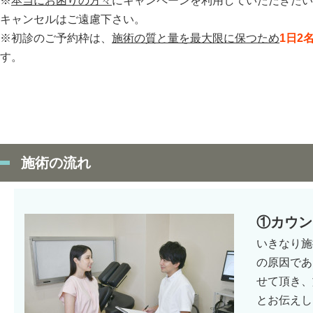
※
本当にお困りの方々
にキャンペーンを利用していただきたい
キャンセルはご遠慮下さい。
※初診のご予約枠は、
施術の質と量を最大限に保つため
1日2
す。
施術の流れ
①カウン
いきなり施
の原因であ
せて頂き、
とお伝えし