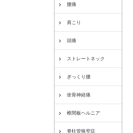
腰痛
肩こり
頭痛
ストレートネック
ぎっくり腰
坐骨神経痛
椎間板ヘルニア
脊柱管狭窄症