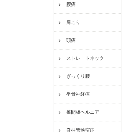
腰痛
肩こり
頭痛
ストレートネック
ぎっくり腰
坐骨神経痛
椎間板ヘルニア
脊柱管狭窄症